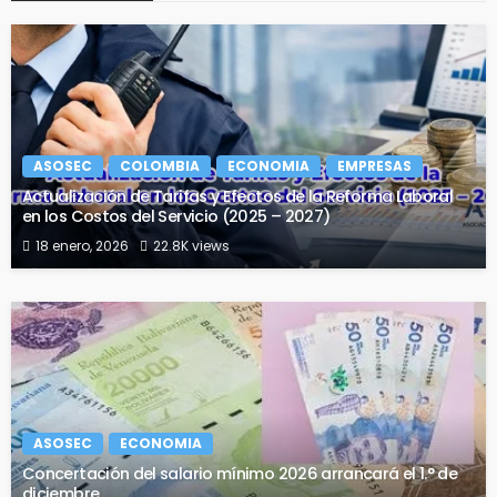
ASOSEC
COLOMBIA
ECONOMIA
EMPRESAS
Actualización de Tarifas y Efectos de la Reforma Laboral
en los Costos del Servicio (2025 – 2027)
18 enero, 2026
22.8K views
ASOSEC
ECONOMIA
Concertación del salario mínimo 2026 arrancará el 1.° de
diciembre