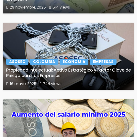
29 noviembre, 2025
514 views
ASOSEC
COLOMBIA
ECONOMIA
EMPRESAS
Propiedad Intelectual: Activo Estratégico y Factor Clave de
Riesgo para las Empresas
16 mayo, 2025
744 views