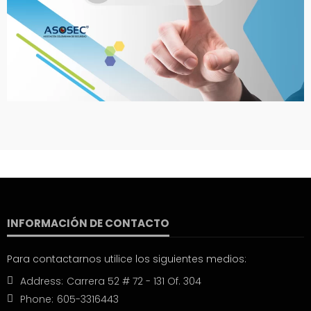
INFORMACIÓN DE CONTACTO
Para contactarnos utilice los siguientes medios:
Address:
Carrera 52 # 72 - 131 Of. 304
Phone:
605-3316443