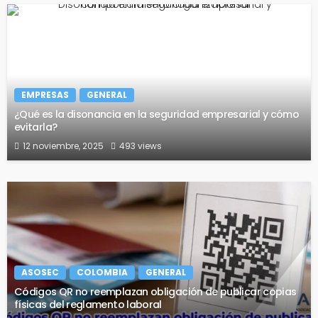
EMPRESAS
GENERAL
¿Qué es la disonancia en la seguridad empresarial y cómo
evitarla?
12 noviembre, 2025
493 views
ASOSEC
COLOMBIA
GENERAL
Códigos QR no reemplazan obligación de publicar copias
físicas del reglamento laboral