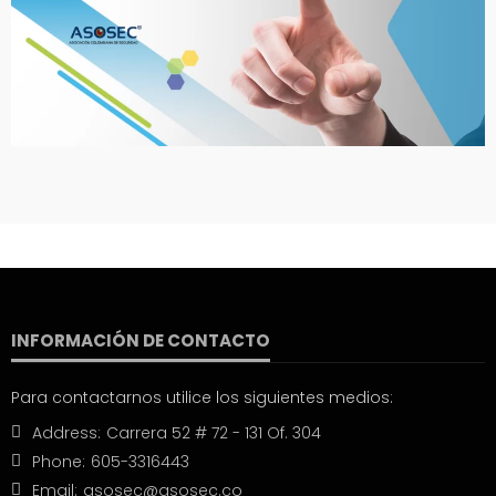
INFORMACIÓN DE CONTACTO
Para contactarnos utilice los siguientes medios:
Address:
Carrera 52 # 72 - 131 Of. 304
Phone:
605-3316443
Email:
asosec@asosec.co