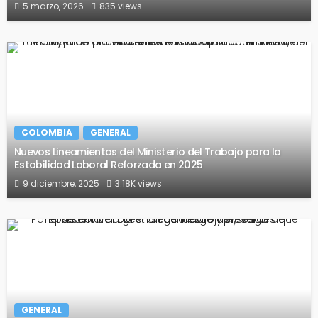
5 marzo, 2026
835 views
COLOMBIA
GENERAL
Nuevos Lineamientos del Ministerio del Trabajo para la
Estabilidad Laboral Reforzada en 2025
9 diciembre, 2025
3.18K views
GENERAL