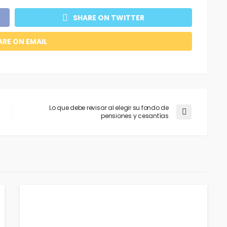
SHARE ON TWITTER
ARE ON EMAIL
Lo que debe revisar al elegir su fondo de
pensiones y cesantías