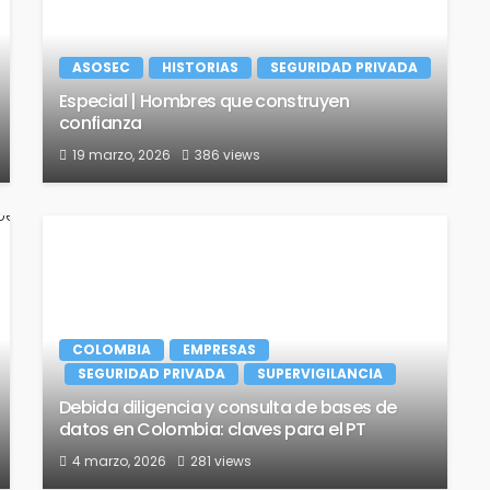
ASOSEC
HISTORIAS
SEGURIDAD PRIVADA
Especial | Hombres que construyen
confianza
19 marzo, 2026
386 views
COLOMBIA
EMPRESAS
SEGURIDAD PRIVADA
SUPERVIGILANCIA
Debida diligencia y consulta de bases de
datos en Colombia: claves para el PT
4 marzo, 2026
281 views