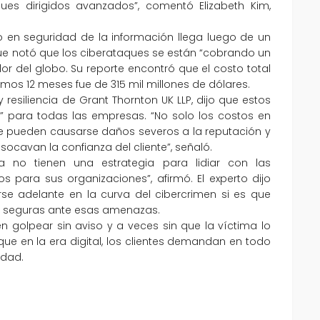
ues dirigidos avanzados”, comentó Elizabeth Kim,
to en seguridad de la información llega luego de un
 que notó que los ciberataques se están “cobrando un
r del globo. Su reporte encontró que el costo total
timos 12 meses fue de 315 mil millones de dólares.
resiliencia de Grant Thornton UK LLP, dijo que estos
vo” para todas las empresas. “No solo los costos en
ue pueden causarse daños severos a la reputación y
socavan la confianza del cliente”, señaló.
a no tienen una estrategia para lidiar con las
s para sus organizaciones”, afirmó. El experto dijo
se adelante en la curva del cibercrimen si es que
e seguras ante esas amenazas.
n golpear sin aviso y a veces sin que la víctima lo
ue en la era digital, los clientes demandan en todo
idad.