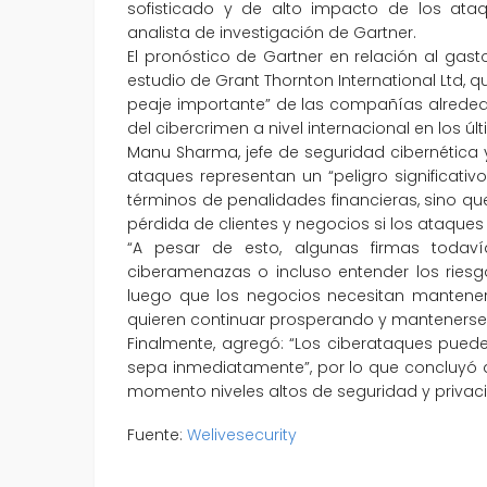
sofisticado y de alto impacto de los ataq
analista de investigación de Gartner.
El pronóstico de Gartner en relación al gas
estudio de Grant Thornton International Ltd,
peaje importante” de las compañías alrededo
del cibercrimen a nivel internacional en los úl
Manu Sharma, jefe de seguridad cibernética y 
ataques representan un “peligro significati
términos de penalidades financieras, sino q
pérdida de clientes y negocios si los ataques 
“A pesar de esto, algunas firmas todaví
ciberamenazas o incluso entender los riesgo
luego que los negocios necesitan mantener
quieren continuar prosperando y manteners
Finalmente, agregó: “Los ciberataques puede
sepa inmediatamente”, por lo que concluyó q
momento niveles altos de seguridad y privac
Fuente:
Welivesecurity