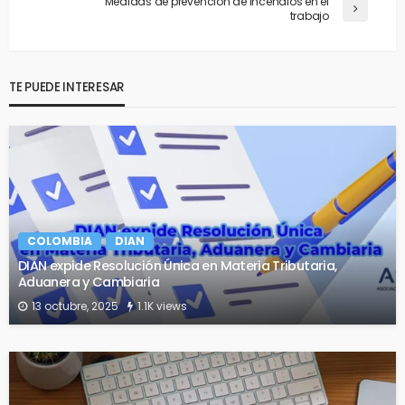
Medidas de prevención de incendios en el
trabajo
TE PUEDE INTERESAR
COLOMBIA
DIAN
DIAN expide Resolución Única en Materia Tributaria,
Aduanera y Cambiaria
13 octubre, 2025
1.1K views