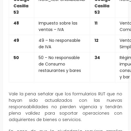
Casilla
Casilla
53
53
48
Impuesto sobre las
11
Vent
ventas – IVA
Com
49
49 – No responsable
12
Vent
de IVA
Simpl
50
50 – No responsable
34
Régim
de Consumo
impue
restaurantes y bares
cons
y bar
Vale la pena señalar que los formularios RUT que no
hayan sido actualizados con las nuevas
responsabilidades no pierden vigencia y tendrán
plena validez para soportar operaciones con
adquirientes de bienes o servicios.