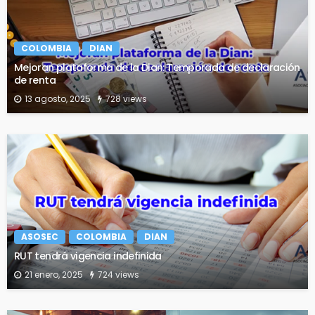
COLOMBIA
DIAN
Mejoran plataforma de la Dian: Temporada de declaración
de renta
13 agosto, 2025
728 views
ASOSEC
COLOMBIA
DIAN
RUT tendrá vigencia indefinida
21 enero, 2025
724 views