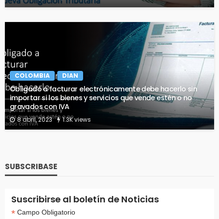
COLOMBIA
DIAN
Obligado a facturar electrónicamente debe hacerlo sin
importar si los bienes y servicios que vende estén o no
gravados con IVA
8 abril, 2023
1.3K views
SUBSCRIBASE
Suscribirse al boletín de Noticias
*
Campo Obligatorio