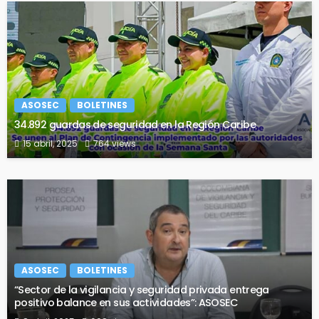
ASOSEC
BOLETINES
34.892 guardas de seguridad en la Región Caribe
15 abril, 2025
764 views
ASOSEC
BOLETINES
“Sector de la vigilancia y seguridad privada entrega
positivo balance en sus actividades”: ASOSEC