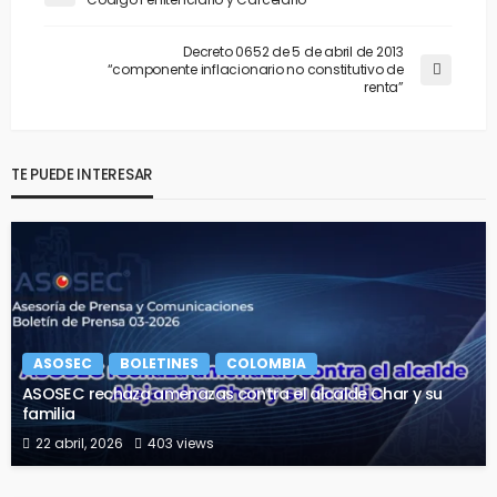
Decreto 0652 de 5 de abril de 2013
“componente inflacionario no constitutivo de
renta”
TE PUEDE INTERESAR
ASOSEC
BOLETINES
COLOMBIA
ASOSEC rechaza amenazas contra el alcalde Char y su
familia
22 abril, 2026
403 views