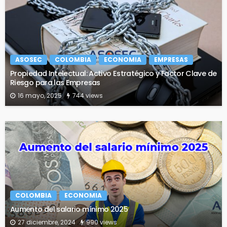
ASOSEC
COLOMBIA
ECONOMIA
EMPRESAS
Propiedad Intelectual: Activo Estratégico y Factor Clave de
Riesgo para las Empresas
16 mayo, 2025
744 views
COLOMBIA
ECONOMIA
Aumento del salario mínimo 2025
27 diciembre, 2024
990 views