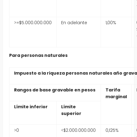
>=$5.000.000.000
En adelante
1,00%
Para personas naturales
Impuesto a la riqueza personas naturales año grava
Rangos de base gravable en pesos
Tarifa
marginal
Límite inferior
Límite
superior
>0
<$2.000.000.000
0,125%