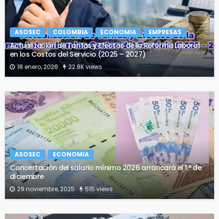
ASOSEC
COLOMBIA
ECONOMIA
EMPRESAS
Actualización de Tarifas y Efectos de la Reforma Laboral
en los Costos del Servicio (2025 – 2027)
18 enero, 2026
22.8K views
ASOSEC
ECONOMIA
Concertación del salario mínimo 2026 arrancará el 1.° de
diciembre
29 noviembre, 2025
515 views