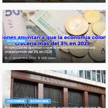
ECONOMIA
Proyecciones apuntan a que la economía colombiana
crecería más del 3% en 2025
27 diciembre, 2024
966 views
COLOMBIA
ECONOMIA
Banrepública: disminución más pronunciada de la tasa de