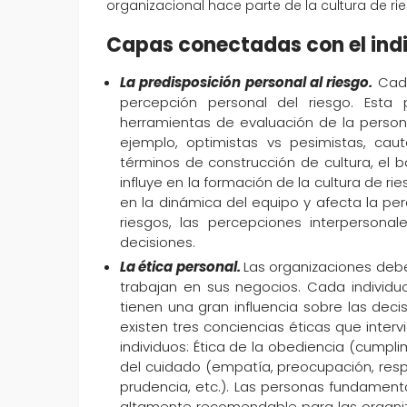
organizacional hace parte de la cultura de ri
Capas conectadas con el ind
La predisposición personal al riesgo.
Cada
percepción personal del riesgo. Esta 
herramientas de evaluación de la persona
ejemplo, optimistas vs pesimistas, caut
términos de construcción de cultura, el
influye en la formación de la cultura de rie
en la dinámica del equipo y afecta la per
riesgos, las percepciones interpersona
decisiones.
La ética personal.
Las organizaciones debe
trabajan en sus negocios. Cada individu
tienen una gran influencia sobre las dec
existen tres conciencias éticas que inte
individuos: Ética de la obediencia (cumplimie
del cuidado (empatía, preocupación, respet
prudencia, etc.). Las personas fundamenta
altamente recomendable para las organiza