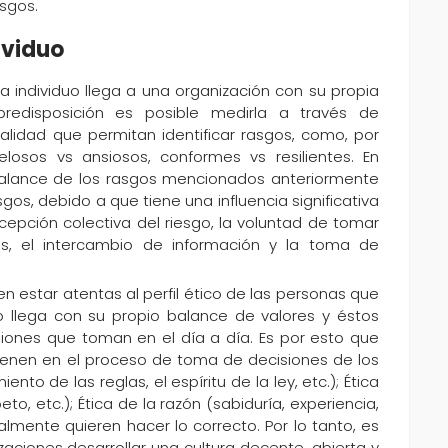
esgos.
ividuo
 individuo llega a una organización con su propia
predisposición es posible medirla a través de
lidad que permitan identificar rasgos, como, por
elosos vs ansiosos, conformes vs resilientes. En
 balance de los rasgos mencionados anteriormente
sgos, debido a que tiene una influencia significativa
cepción colectiva del riesgo, la voluntad de tomar
les, el intercambio de información y la toma de
n estar atentas al perfil ético de las personas que
o llega con su propio balance de valores y éstos
isiones que toman en el día a día. Es por esto que
rvienen en el proceso de toma de decisiones de los
nto de las reglas, el espíritu de la ley, etc.); Ética
o, etc.); Ética de la razón (sabiduría, experiencia,
lmente quieren hacer lo correcto. Por lo tanto, es
ciones desarrollar una cultura decente, abierta y