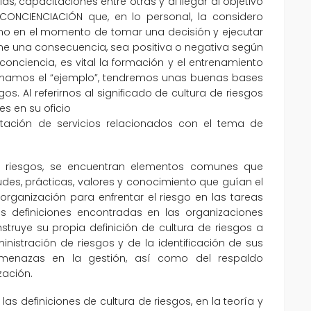
s, capacitaciones entre otras y al llegar al objetivo
CONCIENCIACIÓN que, en lo personal, la considero
ano en el momento de tomar una decisión y ejecutar
iene una consecuencia, sea positiva o negativa según
conciencia, es vital la formación y el entrenamiento
 sumamos el “ejemplo”, tendremos unas buenas bases
s. Al referirnos al significado de cultura de riesgos
es en su oficio
ación de servicios relacionados con el tema de
 de riesgos, se encuentran elementos comunes que
udes, prácticas, valores y conocimiento que guían el
ganización para enfrentar el riesgo en las tareas
s definiciones encontradas en las organizaciones
truye su propia definición de cultura de riesgos a
nistración de riesgos y de la identificación de sus
 amenazas en la gestión, así como del respaldo
zación.
s definiciones de cultura de riesgos, en la teoría y