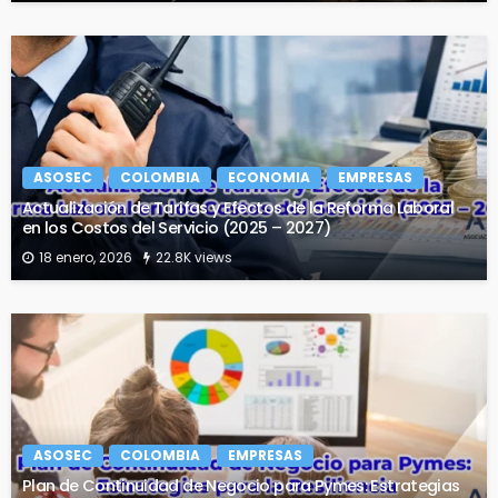
ASOSEC
COLOMBIA
ECONOMIA
EMPRESAS
Actualización de Tarifas y Efectos de la Reforma Laboral
en los Costos del Servicio (2025 – 2027)
18 enero, 2026
22.8K views
ASOSEC
COLOMBIA
EMPRESAS
Plan de Continuidad de Negocio para Pymes: Estrategias