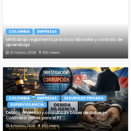
COLOMBIA
EMPRESAS
Mintrabajo reglamenta prácticas laborales y contrato de
aprendizaje
21 marzo, 2026
392 views
COLOMBIA
EMPRESAS
SEGURIDAD PRIVADA
SUPERVIGILANCIA
Debida diligencia y consulta de bases de datos en
Colombia: claves para el PT
4 marzo, 2026
282 views