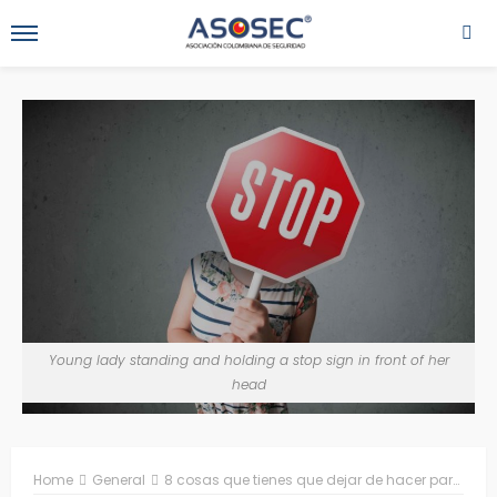
Young lady standing and holding a stop sign in front of her
head
Home
General
8 cosas que tienes que dejar de hacer para sentirte bien