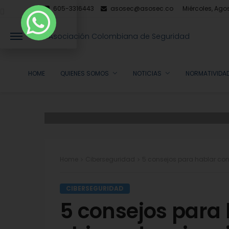
605-3316443
asosec@asosec.co
Miércoles, Ago
HOME
QUIENES SOMOS
NOTICIAS
NORMATIVIDAD
Home
Ciberseguridad
5 consejos para hablar con 
CIBERSEGURIDAD
5 consejos para 