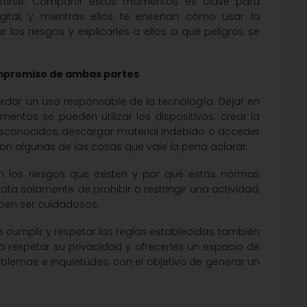
ertirse. Compartir estos momentos es clave para
tal, y mientras ellos te enseñan cómo usar la
 los riesgos y explicarles a ellos a qué peligros se
ompromiso de ambas partes
ordar un uso responsable de la tecnología. Dejar en
tos se pueden utilizar los dispositivos; crear la
sconocidos, descargar material indebido o acceder
on algunas de las cosas que vale la pena aclarar.
on los riesgos que existen y por qué estas normas
ata solamente de prohibir o restringir una actividad,
eben ser cuidadosos.
umplir y respetar las reglas establecidas, también
respetar su privacidad y ofrecerles un espacio de
blemas e inquietudes, con el objetivo de generar un