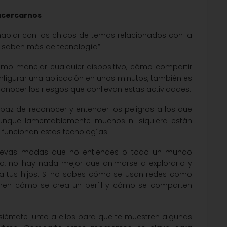
acercarnos
ablar con los chicos de temas relacionados con la
s saben más de tecnología”.
ómo manejar cualquier dispositivo, cómo compartir
nfigurar una aplicación en unos minutos, también es
ocer los riesgos que conllevan estas actividades.
paz de reconocer y entender los peligros a los que
unque lamentablemente muchos ni siquiera están
 funcionan estas tecnologías.
, nuevas modas que no entiendes o todo un mundo
ño, no hay nada mejor que animarse a explorarlo y
 a tus hijos. Si no sabes cómo se usan redes como
eñen cómo se crea un perfil y cómo se comparten
siéntate junto a ellos para que te muestren algunas