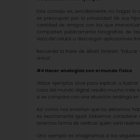
Este consejo es, sencillamente, no hagas lo
se preocupan por la privacidad de sus hijo
cantidad de amigos con los que interactúan
comparten públicamente fotografías de las
vista del celular o descargan aplicaciones fra
Recuerda la frase de Albert Einstein: “Educ
única”.
#4 Hacer analogías con el mundo físico
Utilizar ejemplos sirve para explicar o ilustr
caso del mundo digital, resulta mucho más se
si se compara con una situación análoga en 
Así como nos enseñan que no debemos hablar 
es exactamente igual. Debemos considerar 
tenemos forma de verificar quién está realmen
Otro ejemplo es imaginarnos a los seguido