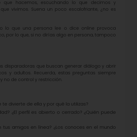
 lo que hacemos, escuchando lo que decimos y
que vivimos. Suena un poco escalofriante, ¿no es
do lo que una persona lee o dice online provoca
o, por lo que, si no dirías algo en persona, tampoco
as disparadoras que buscan generar diálogo y abrir
cos y adultos. Recuerda, estas preguntas siempre
no de control y restricción.
e divierte de ella y por qué la utilizas?
dad? ¿El perfil es abierto o cerrado? ¿Quién puede
n tus amigos en línea? ¿Los conoces en el mundo