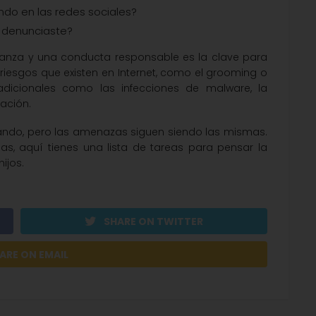
do en las redes sociales?
a denunciaste?
fianza y una conducta responsable es la clave para
riesgos que existen en Internet, como el grooming o
dicionales como las infecciones de malware, la
ación.
ando, pero las amenazas siguen siendo las mismas.
as, aquí tienes una lista de tareas para pensar la
ijos.
SHARE ON TWITTER
ARE ON EMAIL