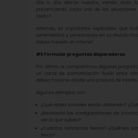
día a día detrás nuestro, viendo todo
presenciando cada una de las situaciones 
cierto?
Además, es importante explicarles que to
sentimientos y sensaciones en su mundo físic
debes hacerlo en Internet.
#5 Formular preguntas disparadoras
Por último, te compartimos algunas pregunt
un canal de comunicación fluido entre chi
deben hacerse desde una postura de interés y 
Algunos ejemplos son:
¿Qué redes sociales estás utilizando? ¿Qué t
¿Revisaste las configuraciones de privaci
ver lo que subes?
¿Cuántos contactos tienes? ¿Quiénes so
físico?