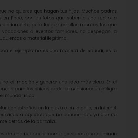
 que no quieres que hagan tus hijos. Muchos padres
s en línea, por las fotos que suben a una red o la
 diariamente, pero luego son ellos mismos los que
 vacaciones o eventos familiares, no despegan la
udulentas o material ilegítimo.
ar con el ejemplo no es una manera de educar, es la
ar una afirmación y generar una idea más clara. En el
ncillo para los chicos poder dimensionar un peligro
el mundo físico.
con extraños en la plaza o en la calle, en Internet
extraños a aquellos que no conocemos, ya que no
te detrás de la pantalla.
res de una red social como personas que caminan