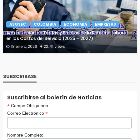
ASOSEC
COLOMBIA
ECONOMIA
EMPRESAS
Actualización de Tarifas y Efectos de la Reforma Laboral
en los Costos del Servicio (2025 – 2027)
18 enero, 2026
22.7K views
SUBSCRIBASE
Suscribirse al boletín de Noticias
*
Campo Obligatorio
*
Correo Electrónico
Nombre Completo