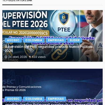
TE PUEDE INTERESAR
ASOSEC
COLOMBIA
EMPRESAS
SLIDER
Supervisión del PTEE seguridad privada: Nueva Política
2026
24 abril, 2026
633 views
ASOSEC
COLOMBIA
EMPRESAS