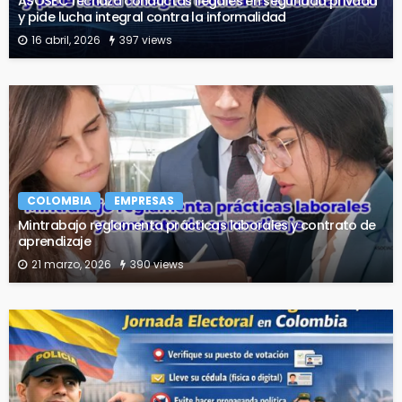
ASOSEC rechaza conductas ilegales en seguridad privada
y pide lucha integral contra la informalidad
16 abril, 2026
397 views
COLOMBIA
EMPRESAS
Mintrabajo reglamenta prácticas laborales y contrato de
aprendizaje
21 marzo, 2026
390 views