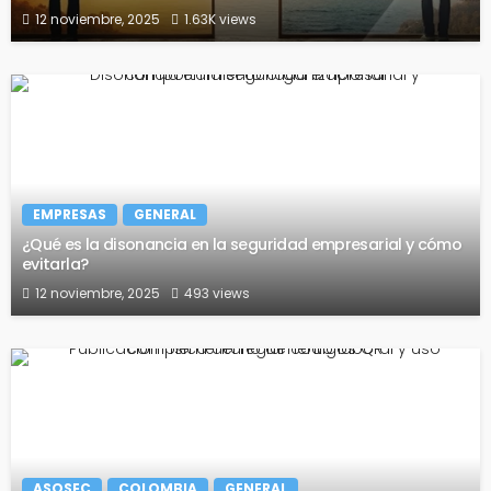
12 noviembre, 2025
1.63K views
EMPRESAS
GENERAL
¿Qué es la disonancia en la seguridad empresarial y cómo
evitarla?
12 noviembre, 2025
493 views
ASOSEC
COLOMBIA
GENERAL