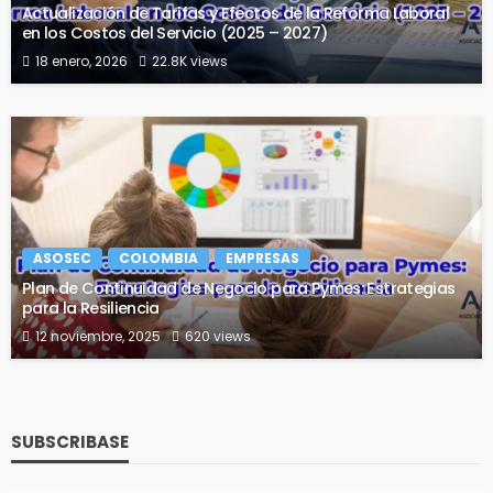
Actualización de Tarifas y Efectos de la Reforma Laboral
en los Costos del Servicio (2025 – 2027)
18 enero, 2026
22.8K views
ASOSEC
COLOMBIA
EMPRESAS
Plan de Continuidad de Negocio para Pymes: Estrategias
para la Resiliencia
12 noviembre, 2025
620 views
SUBSCRIBASE