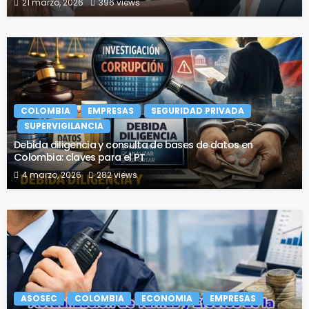
21 marzo, 2026
396 views
COLOMBIA
EMPRESAS
SEGURIDAD PRIVADA
SUPERVIGILANCIA
Debida diligencia y consulta de bases de datos en
Colombia: claves para el PT
4 marzo, 2026
282 views
ASOSEC
COLOMBIA
ECONOMIA
EMPRESAS