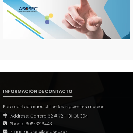
INFORMACIÓN DE CONTACTO
Para contactarnos utilice los siguientes medios:
Address:
Carrera 52 # 72 - 131 Of. 304
Phone:
605-3316443
Email:
asosec@asosec.co