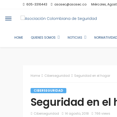
605-3316443
asosec@asosec.co
Miércoles, Agost
HOME
QUIENES SOMOS
NOTICIAS
NORMATIVIDAD
Home
Ciberseguridad
Seguridad en el hogar
CIBERSEGURIDAD
Seguridad en el
Ciberseguridad
14 agosto, 2018
766 views