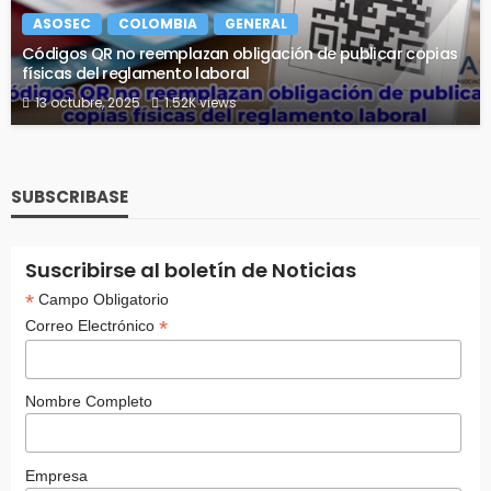
ASOSEC
COLOMBIA
GENERAL
Códigos QR no reemplazan obligación de publicar copias
físicas del reglamento laboral
13 octubre, 2025
1.52K views
SUBSCRIBASE
Suscribirse al boletín de Noticias
*
Campo Obligatorio
*
Correo Electrónico
Nombre Completo
Empresa