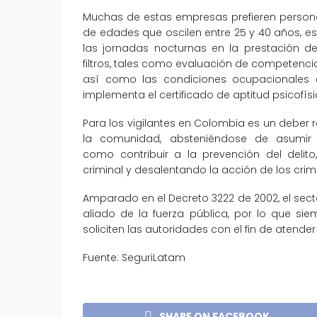
Muchas de estas empresas prefieren personal
de edades que oscilen entre 25 y 40 años, e
las jornadas nocturnas en la prestación de
filtros, tales como evaluación de competenci
así como las condiciones ocupacionales d
implementa el certificado de aptitud psicofís
Para los vigilantes en Colombia es un deber 
la comunidad, absteniéndose de asumir 
como contribuir a la prevención del delit
criminal y desalentando la acción de los cri
Amparado en el Decreto 3222 de 2002, el sector
aliado de la fuerza pública, por lo que s
soliciten las autoridades con el fin de atend
Fuente: SeguriLatam
SHARE ON FACEBOOK