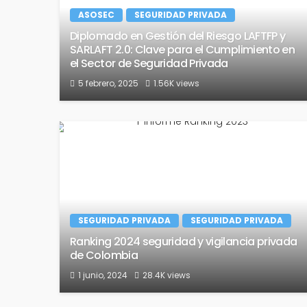
ASOSEC
SEGURIDAD PRIVADA
Diplomado en Gestión del Riesgo LAFTFP y
SARLAFT 2.0: Clave para el Cumplimiento en
el Sector de Seguridad Privada
5 febrero, 2025
1.56K views
SEGURIDAD PRIVADA
SEGURIDAD PRIVADA
Ranking 2024 seguridad y vigilancia privada
de Colombia
1 junio, 2024
28.4K views