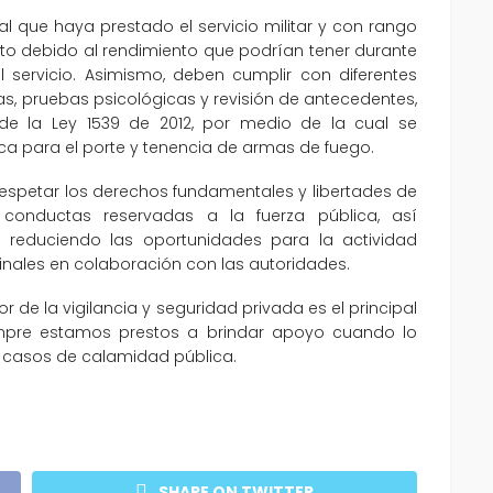
 que haya prestado el servicio militar y con rango
sto debido al rendimiento que podrían tener durante
l servicio. Asimismo, deben cumplir con diferentes
as, pruebas psicológicas y revisión de antecedentes,
e la Ley 1539 de 2012, por medio de la cual se
ica para el porte y tenencia de armas de fuego.
respetar los derechos fundamentales y libertades de
conductas reservadas a la fuerza pública, así
o, reduciendo las oportunidades para la actividad
minales en colaboración con las autoridades.
 de la vigilancia y seguridad privada es el principal
iempre estamos prestos a brindar apoyo cuando lo
er casos de calamidad pública.
SHARE ON TWITTER