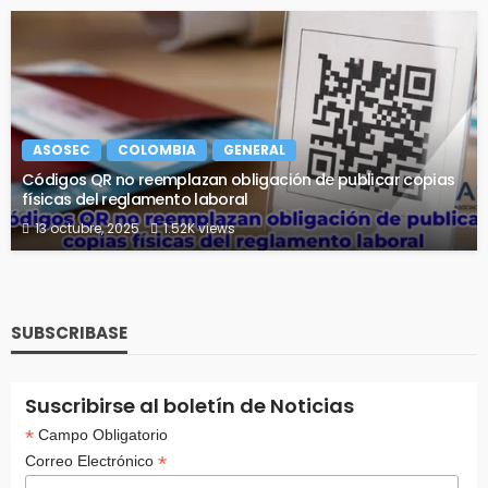
ASOSEC
COLOMBIA
GENERAL
Códigos QR no reemplazan obligación de publicar copias
físicas del reglamento laboral
13 octubre, 2025
1.52K views
SUBSCRIBASE
Suscribirse al boletín de Noticias
*
Campo Obligatorio
*
Correo Electrónico