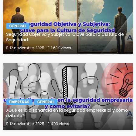
GENERAL
Seguridad Objetiva y Subjetiva: Clave para la Cultura de
Seguridad
12 noviembre, 2025
1.63K views
EMPRESAS
GENERAL
¿Qué es la disonancia en la seguridad empresarial y cómo
evitarla?
12 noviembre, 2025
493 views