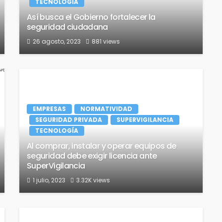
TECNOLOGÍA
Así busca el Gobierno fortalecer la
seguridad ciudadana
26 agosto, 2023
881 views
EMPRESAS
NORMATIVIDAD
SEGURIDAD PRIVADA
SUPERVIGILANCIA
TECNOLOGÍA
Al comprar, instalar y operar equipos de
seguridad debe exigir licencia ante
SuperVigilancia
1 julio, 2023
3.32K views