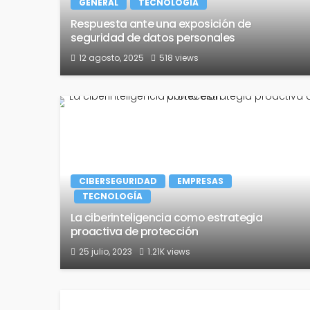
GENERAL
TECNOLOGÍA
Respuesta ante una exposición de
seguridad de datos personales
12 agosto, 2025
518 views
CIBERSEGURIDAD
EMPRESAS
TECNOLOGÍA
La ciberinteligencia como estrategia
proactiva de protección
25 julio, 2023
1.21K views