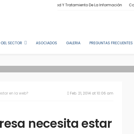
 8, 2026
Políticas De Privacidad Y Tratamiento De La Información
Co
 DEL SECTOR
ASOCIADOS
GALERIA
PREGUNTAS FRECUENTES
star en la web?
Feb. 21, 2014 at 10:06 am
resa necesita estar