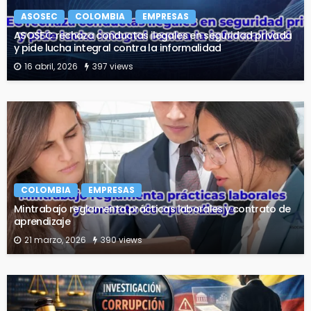
ASOSEC
COLOMBIA
EMPRESAS
ASOSEC rechaza conductas ilegales en seguridad privada
y pide lucha integral contra la informalidad
16 abril, 2026
397 views
COLOMBIA
EMPRESAS
Mintrabajo reglamenta prácticas laborales y contrato de
aprendizaje
21 marzo, 2026
390 views