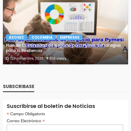
ASOSEC
COLOMBIA
EMPRESAS
Plan de Continuidad de Negocio para Pymes: Estrategias
para la Resiliencia
12 noviembre, 2025
618 views
SUBSCRIBASE
Suscribirse al boletín de Noticias
*
Campo Obligatorio
*
Correo Electrónico