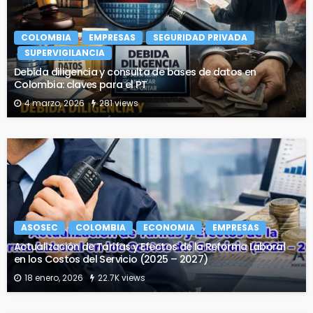
COLOMBIA
EMPRESAS
SEGURIDAD PRIVADA
SUPERVIGILANCIA
Debida diligencia y consulta de bases de datos en
Colombia: claves para el PT
4 marzo, 2026
281 views
ASOSEC
COLOMBIA
ECONOMIA
EMPRESAS
Actualización de Tarifas y Efectos de la Reforma Laboral
en los Costos del Servicio (2025 – 2027)
18 enero, 2026
22.7K views