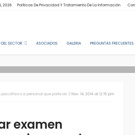
6, 2026
Políticas De Privacidad Y Tratamiento De La Información
Con
 DEL SECTOR
ASOCIADOS
GALERIA
PREGUNTAS FRECUENTES
sicofísico a personal que porte armas de fuego, hasta diciembre 31
Nov. 14, 2014 at 12:15 pm
izar examen