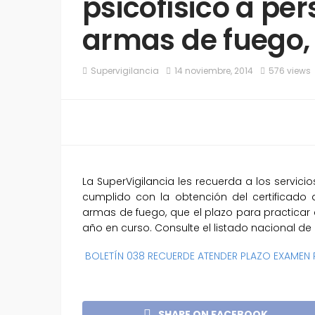
psicofísico a pe
armas de fuego,
Supervigilancia
14 noviembre, 2014
576 views
La SuperVigilancia les recuerda a los servici
cumplido con la obtención del certificado 
armas de fuego, que el plazo para practicar 
año en curso. Consulte el listado nacional de 
BOLETÍN 038 RECUERDE ATENDER PLAZO EXAMEN P
SHARE ON FACEBOOK