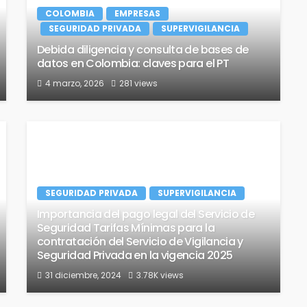
COLOMBIA
EMPRESAS
SEGURIDAD PRIVADA
SUPERVIGILANCIA
Debida diligencia y consulta de bases de
datos en Colombia: claves para el PT
4 marzo, 2026
281 views
SEGURIDAD PRIVADA
SUPERVIGILANCIA
Importancia del pago legal del Servicio de
Seguridad Tarifas Mínimas para la
contratación del Servicio de Vigilancia y
Seguridad Privada en la vigencia 2025
31 diciembre, 2024
3.78K views