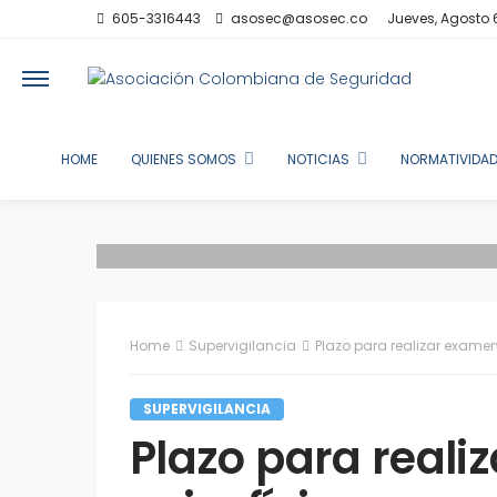
605-3316443
asosec@asosec.co
Jueves, Agosto 
HOME
QUIENES SOMOS
NOTICIAS
NORMATIVIDAD
Home
Supervigilancia
Plazo para realizar examen p
SUPERVIGILANCIA
Plazo para real