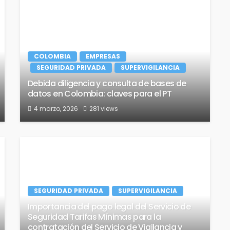
COLOMBIA
EMPRESAS
SEGURIDAD PRIVADA
SUPERVIGILANCIA
Debida diligencia y consulta de bases de
datos en Colombia: claves para el PT
4 marzo, 2026
281 views
SEGURIDAD PRIVADA
SUPERVIGILANCIA
Importancia del pago legal del Servicio de
Seguridad Tarifas Mínimas para la
contratación del Servicio de Vigilancia y