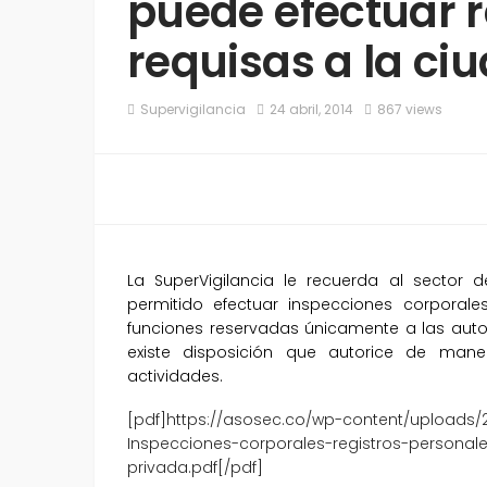
puede efectuar r
requisas a la ci
Supervigilancia
24 abril, 2014
867 views
La SuperVigilancia le recuerda al sector 
permitido efectuar inspecciones corporale
funciones reservadas únicamente a las auto
existe disposición que autorice de maner
actividades.
[pdf]https://asosec.co/wp-content/uploads/
Inspecciones-corporales-registros-personale
privada.pdf[/pdf]