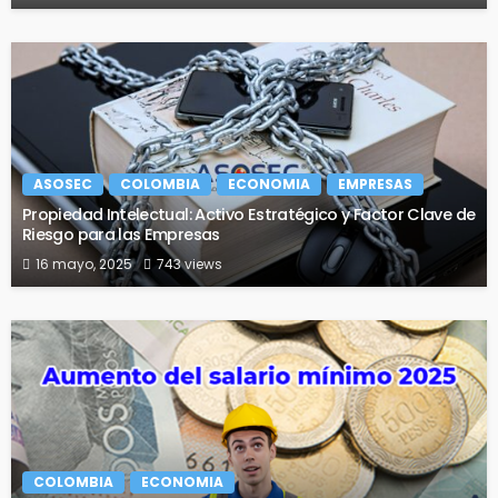
ASOSEC
COLOMBIA
ECONOMIA
EMPRESAS
Propiedad Intelectual: Activo Estratégico y Factor Clave de
Riesgo para las Empresas
16 mayo, 2025
743 views
COLOMBIA
ECONOMIA