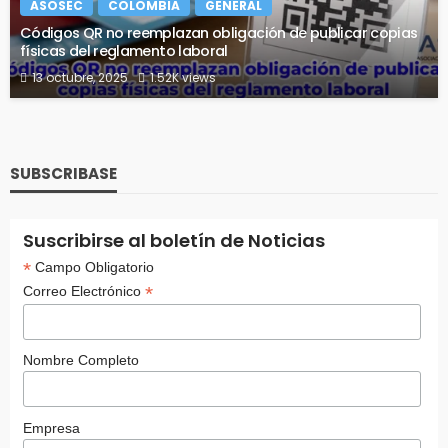
ASOSEC
COLOMBIA
GENERAL
Códigos QR no reemplazan obligación de publicar copias
físicas del reglamento laboral
13 octubre, 2025
1.52K views
SUBSCRIBASE
Suscribirse al boletín de Noticias
*
Campo Obligatorio
*
Correo Electrónico
Nombre Completo
Empresa