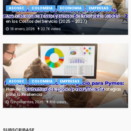
ASOSEC
COLOMBIA
ECONOMIA
EMPRESAS
Actualización de Tarifas y Efectos de la Reforma Laboral
en los Costos del Servicio (2025 – 2027)
18 enero, 2026
22.7K views
ASOSEC
COLOMBIA
EMPRESAS
Plan de Continuidad de Negocio para Pymes: Estrategias
para la Resiliencia
12 noviembre, 2025
618 views
SUBSCRIBASE