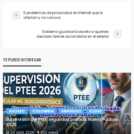
5 problemas de privacidad en Internet que le
afectan y no conoce
Gobierno guardará secreto a quienes
declaren bienes escondidos en el exterior
TE PUEDE INTERESAR
ASOSEC
COLOMBIA
EMPRESAS
SLIDER
Supervisión del PTEE seguridad privada: Nueva Política
2026
24 abril, 2026
633 views