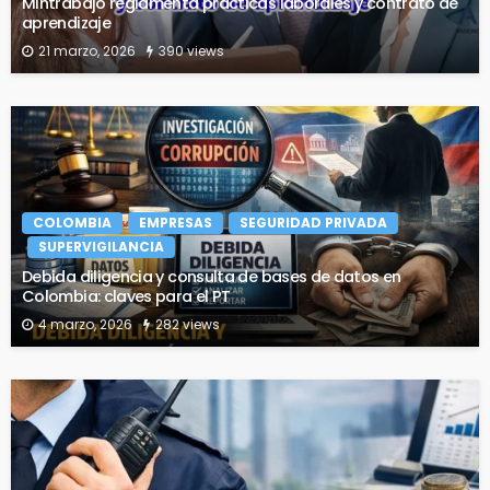
Mintrabajo reglamenta prácticas laborales y contrato de
aprendizaje
21 marzo, 2026
390 views
COLOMBIA
EMPRESAS
SEGURIDAD PRIVADA
SUPERVIGILANCIA
Debida diligencia y consulta de bases de datos en
Colombia: claves para el PT
4 marzo, 2026
282 views