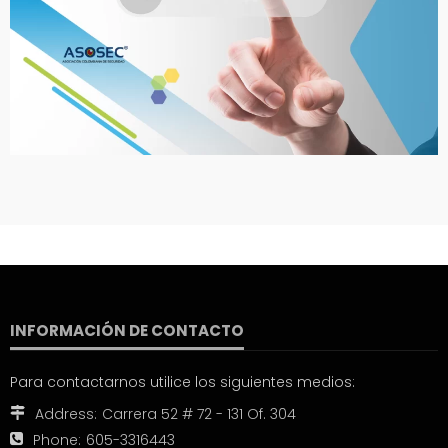
INFORMACIÓN DE CONTACTO
Para contactarnos utilice los siguientes medios:
Address:
Carrera 52 # 72 - 131 Of. 304
Phone:
605-3316443