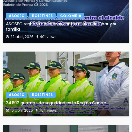
ASOSEC
BOLETINES
COLOMBIA
ASOSEC rechaza amenazas contra el alcalde Char y su
familia
22 abril, 2026
401 views
ASOSEC
BOLETINES
34.892 guardas de seguridad en la Región Caribe
15 abril, 2025
764 views