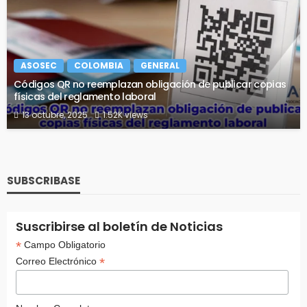
ASOSEC
COLOMBIA
GENERAL
Códigos QR no reemplazan obligación de publicar copias
físicas del reglamento laboral
13 octubre, 2025
1.52K views
SUBSCRIBASE
Suscribirse al boletín de Noticias
*
Campo Obligatorio
*
Correo Electrónico