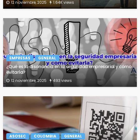
12 noviembre, 2025
1.64K views
EMPRESAS
GENERAL
¿Qué es la disonancia en la seguridad empresarial y cómo
evitarla?
12 noviembre, 2025
493 views
ASOSEC
COLOMBIA
GENERAL