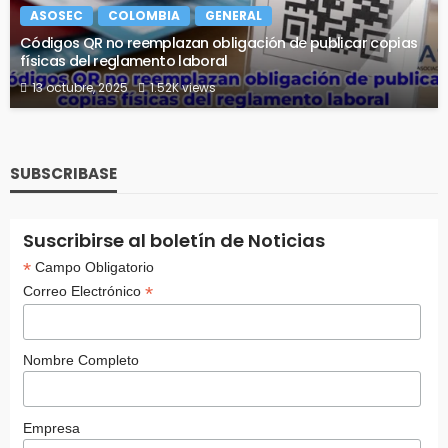
ASOSEC
COLOMBIA
GENERAL
Códigos QR no reemplazan obligación de publicar copias
físicas del reglamento laboral
13 octubre, 2025
1.52K views
SUBSCRIBASE
Suscribirse al boletín de Noticias
*
Campo Obligatorio
*
Correo Electrónico
Nombre Completo
Empresa