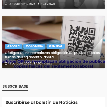
12 noviembre, 2025
493 views
ASOSEC
COLOMBIA
GENERAL
Códigos QR no reemplazan obligación de publicar copias
físicas del reglamento laboral
13 octubre, 2025
1.52K views
SUBSCRIBASE
Suscribirse al boletín de Noticias