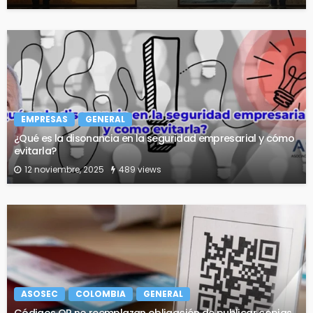
EMPRESAS
GENERAL
¿Qué es la disonancia en la seguridad empresarial y cómo
evitarla?
12 noviembre, 2025
489 views
ASOSEC
COLOMBIA
GENERAL
Códigos QR no reemplazan obligación de publicar copias