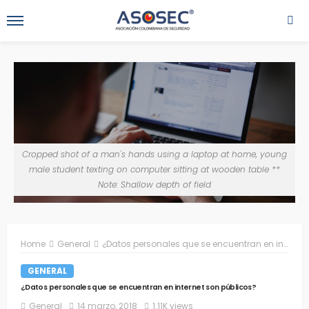
Cropped shot of a man's hands using a laptop at home, young
male student texting on computer sitting at wooden table **
Note: Shallow depth of field
Home
General
¿Datos personales que se encuentran en internet son públicos?
GENERAL
¿Datos personales que se encuentran en internet son públicos?
General
14 marzo, 2018
1.11K views