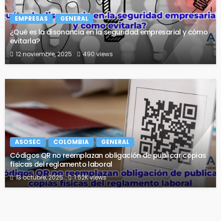
EMPRESAS
GENERAL
¿Qué es la disonancia en la seguridad empresarial y cómo
evitarla?
12 noviembre, 2025
490 views
ASOSEC
COLOMBIA
GENERAL
Códigos QR no reemplazan obligación de publicar copias
físicas del reglamento laboral
13 octubre, 2025
1.52K views