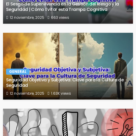
El Sesgo de Supervivencia en la Gestión del Riesgo y la
Seguridad | Cómo Evitar esta Trampa Cognitiva
12 noviembre, 2025
663 views
GENERAL
Seguridad Objetiva y Subjetiva: Clave para la Cultura de
Seguridad
12 noviembre, 2025
1.63K views