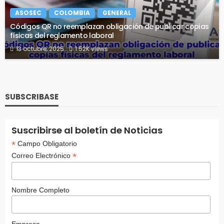
ASOSEC
COLOMBIA
GENERAL
Códigos QR no reemplazan obligación de publicar copias
físicas del reglamento laboral
13 octubre, 2025
1.52K views
SUBSCRIBASE
Suscribirse al boletín de Noticias
*
Campo Obligatorio
*
Correo Electrónico
Nombre Completo
Empresa