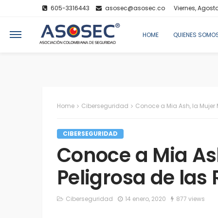
605-3316443
asosec@asosec.co
Viernes, Agosto
HOME
QUIENES SOMO
Home
Ciberseguridad
Conoce a Mia Ash, la Mujer 
CIBERSEGURIDAD
Conoce a Mia As
Peligrosa de las
Ciberseguridad
14 enero, 2020
877 views