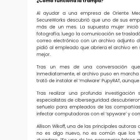
¿Cómo funciona la trampa?
Al ayudar a una empresa de Oriente Medio
SecureWorks descubrió que uno de sus emp
más de un mes. La supuesta mujer inició u
fotografía; luego la comunicación se traslad
correo electrónico con un archivo adjunto de
pidió al empleado que abriera el archivo en 
mejor.
Tras un mes de una conversación que in
Inmediatamente, el archivo puso en marcha
trató de instalar el ‘malware’ PupyRAT, aunque 
Tras realizar una profunda investigación 
especialistas de ciberseguridad descubriero
señuelo para empleados de las compañías 
infectar computadoras con el ‘spyware’ y cons
Allison Wikoff, una de las principales autoras
no es algo nuevo, no es común que los ‘h
duradero. “Es uno de los personajes falsos m