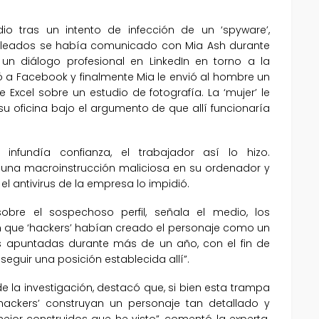
 tras un intento de infección de un ‘spyware’,
leados se había comunicado con Mia Ash durante
n diálogo profesional en LinkedIn en torno a la
ó a Facebook y finalmente Mia le envió al hombre un
 Excel sobre un estudio de fotografía. La ‘mujer’ le
su oficina bajo el argumento de que allí funcionaría
fundía confianza, el trabajador así lo hizo.
 una macroinstrucción maliciosa en su ordenador y
el antivirus de la empresa lo impidió.
sobre el sospechoso perfil, señala el medio, los
n que ‘hackers’ habían creado el personaje como un
apuntadas durante más de un año, con el fin de
eguir una posición establecida allí”.
 de la investigación, destacó que, si bien esta trampa
ackers’ construyan un personaje tan detallado y
ejor construidos que he visto”, comentó la experta.