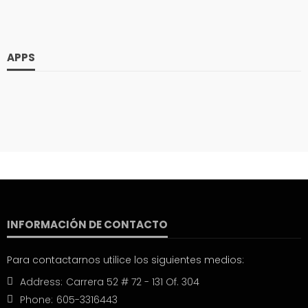
APPS
INFORMACIÓN DE CONTACTO
Para contactarnos utilice los siguientes medios:
Address:
Carrera 52 # 72 - 131 Of. 304
Phone:
605-3316443