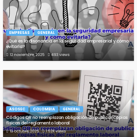
EMPRESAS
GENERAL
¿Qué es la disonancia en la seguridad empresarial y cómo
evitarla?
12 noviembre, 2025
493 views
ASOSEC
COLOMBIA
GENERAL
Códigos QR no reemplazan obligación de publicar copias
físicas del reglamento laboral
13 octubre, 2025
1.52K views