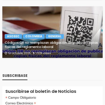
ASOSEC
COLOMBIA
GENERAL
Códigos QR no reemplazan obligación de publicar copias
físicas del reglamento laboral
13 octubre, 2025
1.52K views
SUBSCRIBASE
Suscribirse al boletín de Noticias
*
Campo Obligatorio
*
Correo Electrónico