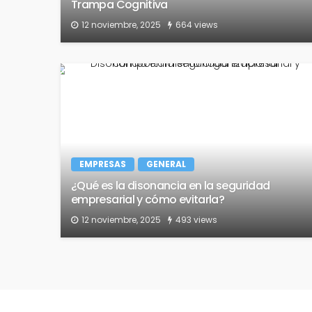
Trampa Cognitiva
12 noviembre, 2025
664 views
EMPRESAS
GENERAL
¿Qué es la disonancia en la seguridad
empresarial y cómo evitarla?
12 noviembre, 2025
493 views