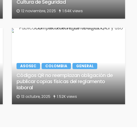
Cultura de Seguridad
12 noviembre, 2025
1.64K views
ASOSEC
COLOMBIA
GENERAL
Códigos QR no reemplazan obligación de
publicar copias físicas del reglamento
laboral
13 octubre, 2025
1.52K views