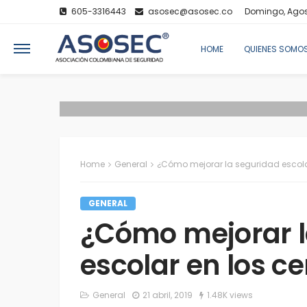
605-3316443
asosec@asosec.co
Domingo, Agos
HOME
QUIENES SOMO
Home
General
¿Cómo mejorar la seguridad escola
GENERAL
¿Cómo mejorar l
escolar en los c
General
21 abril, 2019
1.48K views