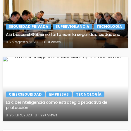
SEGURIDAD PRIVADA
SUPERVIGILANCIA
TECNOLOGÍA
Así busca el Gobierno fortalecer la seguridad ciudadana
26 agosto, 2023
881 views
CIBERSEGURIDAD
EMPRESAS
TECNOLOGÍA
La ciberinteligencia como estrategia proactiva de
protección
25 julio, 2023
1.22K views