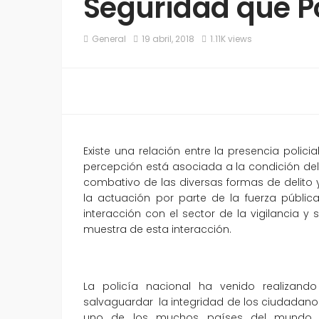
Seguridad que Po
General
19 abril, 2018
1.11K views
Existe una relación entre la presencia polici
percepción está asociada a la condición de
combativo de las diversas formas de delito 
la actuación por parte de la fuerza públic
interacción con el sector de la vigilancia 
muestra de esta interacción.
La policía nacional ha venido realizand
salvaguardar la integridad de los ciudadano
uno de los muchos países del mundo qu