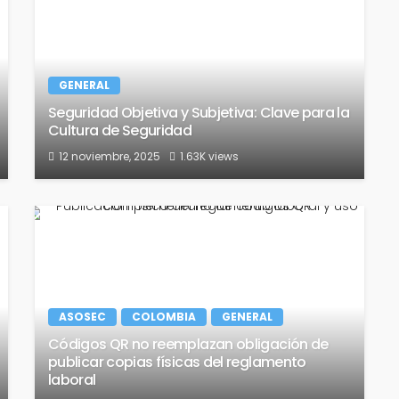
GENERAL
Seguridad Objetiva y Subjetiva: Clave para la
Cultura de Seguridad
12 noviembre, 2025
1.63K views
ASOSEC
COLOMBIA
GENERAL
Códigos QR no reemplazan obligación de
publicar copias físicas del reglamento
laboral