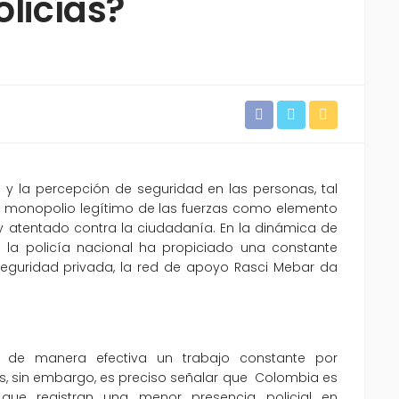
licías?
al y la percepción de seguridad en las personas, tal
l monopolio legítimo de las fuerzas como elemento
y atentado contra la ciudadanía. En la dinámica de
a la policía nacional ha propiciado una constante
y seguridad privada, la red de apoyo Rasci Mebar da
o de manera efectiva un trabajo constante por
s, sin embargo, es preciso señalar que Colombia es
e registran una menor presencia policial en