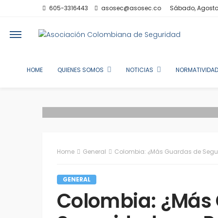
605-3316443
asosec@asosec.co
Sábado, Agosto
HOME
QUIENES SOMOS
NOTICIAS
NORMATIVIDAD
Home
General
Colombia: ¿Más Guardas de Segur
GENERAL
Colombia: ¿Más