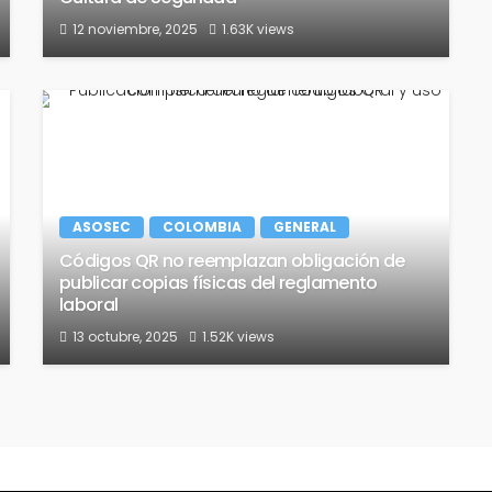
12 noviembre, 2025
1.63K views
ASOSEC
COLOMBIA
GENERAL
Códigos QR no reemplazan obligación de
publicar copias físicas del reglamento
laboral
13 octubre, 2025
1.52K views