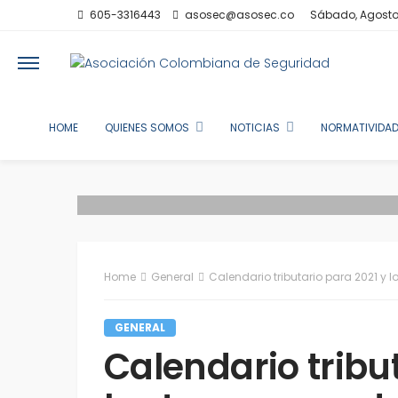
605-3316443
asosec@asosec.co
Sábado, Agosto
HOME
QUIENES SOMOS
NOTICIAS
NORMATIVIDAD
Home
General
Calendario tributario para 2021 y l
GENERAL
Calendario tribu