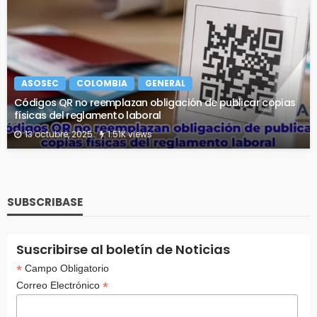
ASOSEC
COLOMBIA
GENERAL
Códigos QR no reemplazan obligación de publicar copias
físicas del reglamento laboral
13 octubre, 2025
1.51K views
SUBSCRIBASE
Suscribirse al boletín de Noticias
*
Campo Obligatorio
*
Correo Electrónico