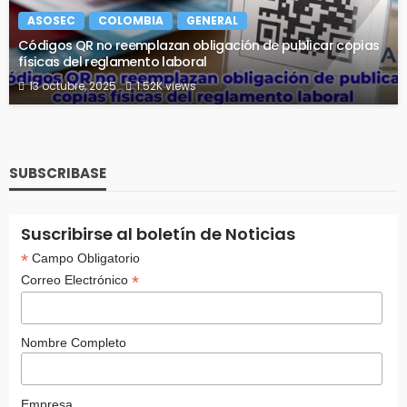
ASOSEC
COLOMBIA
GENERAL
Códigos QR no reemplazan obligación de publicar copias
físicas del reglamento laboral
13 octubre, 2025
1.52K views
SUBSCRIBASE
Suscribirse al boletín de Noticias
*
Campo Obligatorio
*
Correo Electrónico
Nombre Completo
Empresa