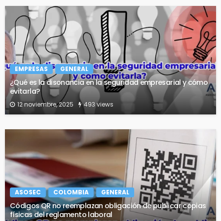
EMPRESAS
GENERAL
¿Qué es la disonancia en la seguridad empresarial y cómo
evitarla?
12 noviembre, 2025
493 views
ASOSEC
COLOMBIA
GENERAL
Códigos QR no reemplazan obligación de publicar copias
físicas del reglamento laboral