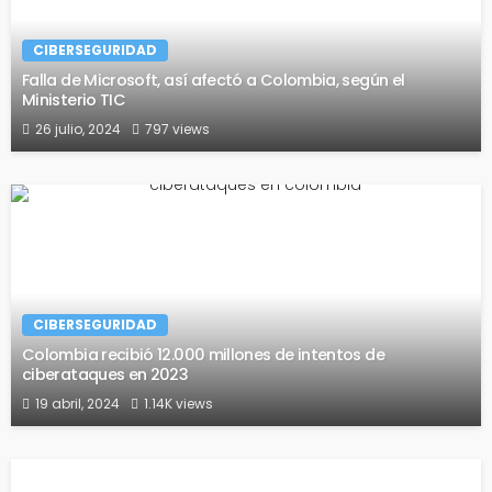
CIBERSEGURIDAD
Falla de Microsoft, así afectó a Colombia, según el
Ministerio TIC
26 julio, 2024
797 views
CIBERSEGURIDAD
Colombia recibió 12.000 millones de intentos de
ciberataques en 2023
19 abril, 2024
1.14K views