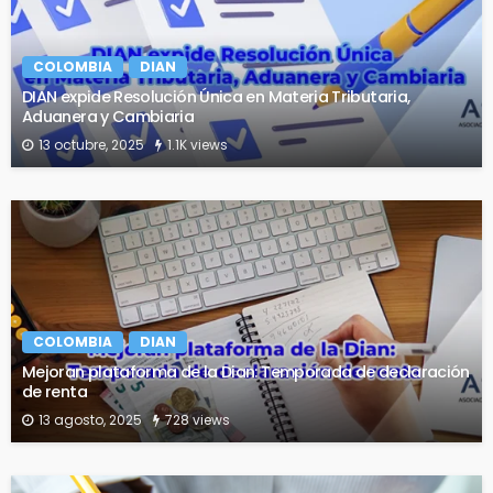
COLOMBIA
DIAN
DIAN expide Resolución Única en Materia Tributaria,
Aduanera y Cambiaria
13 octubre, 2025
1.1K views
COLOMBIA
DIAN
Mejoran plataforma de la Dian: Temporada de declaración
de renta
13 agosto, 2025
728 views