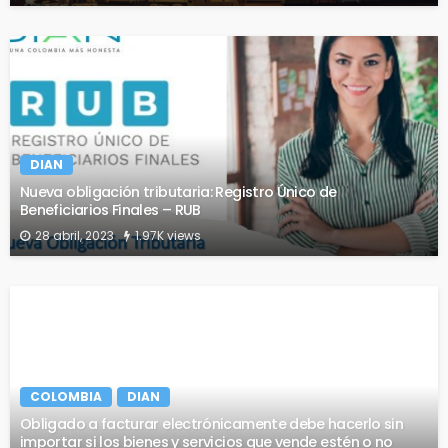
DIAN
Nueva obligación tributaria: Registro Único de
Beneficiarios Finales – RUB
28 abril, 2023
1.97K views
COLOMBIA
DIAN
Obligado a facturar electrónicamente debe hacerlo sin
importar si los bienes y servicios que vende estén o no