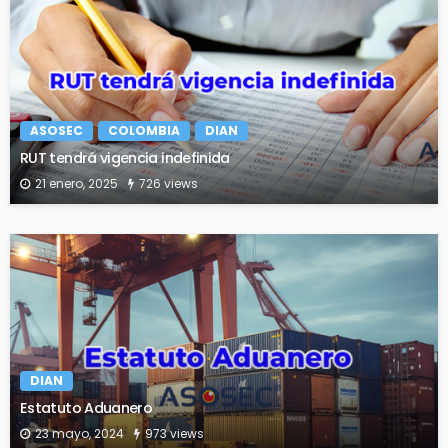
ASOSEC
COLOMBIA
DIAN
RUT tendrá vigencia indefinida
21 enero, 2025
726 views
DIAN
Estatuto Aduanero
23 mayo, 2024
973 views