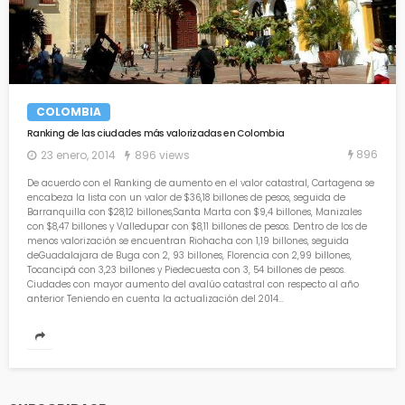
COLOMBIA
Ranking de las ciudades más valorizadas en Colombia
896
23 enero, 2014
896 views
De acuerdo con el Ranking de aumento en el valor catastral, Cartagena se
encabeza la lista con un valor de $36,18 billones de pesos, seguida de
Barranquilla con $28,12 billones,Santa Marta con $9,4 billones, Manizales
con $8,47 billones y Valledupar con $8,11 billones de pesos. Dentro de los de
menos valorización se encuentran Riohacha con 1,19 billones, seguida
deGuadalajara de Buga con 2, 93 billones, Florencia con 2,99 billones,
Tocancipá con 3,23 billones y Piedecuesta con 3, 54 billones de pesos.
Ciudades con mayor aumento del avalúo catastral con respecto al año
anterior Teniendo en cuenta la actualización del 2014...