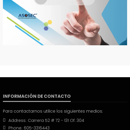
INFORMACIÓN DE CONTACTO
Para contactarnos utilice los siguientes medios:
Address:
Carrera 52 # 72 - 131 Of. 304
Phone:
605-3316443