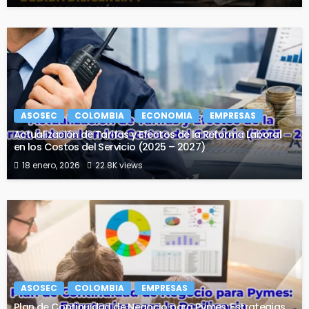
ASOSEC
COLOMBIA
ECONOMIA
EMPRESAS
Actualización de Tarifas y Efectos de la Reforma Laboral
en los Costos del Servicio (2025 – 2027)
18 enero, 2026
22.8K views
ASOSEC
COLOMBIA
EMPRESAS
Plan de Continuidad de Negocio para Pymes: Estrategias