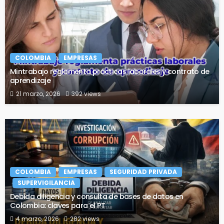
COLOMBIA
EMPRESAS
Mintrabajo reglamenta prácticas laborales y contrato de
aprendizaje
21 marzo, 2026
392 views
COLOMBIA
EMPRESAS
SEGURIDAD PRIVADA
SUPERVIGILANCIA
Debida diligencia y consulta de bases de datos en
Colombia: claves para el PT
4 marzo, 2026
282 views