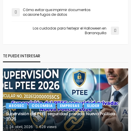
Cómo evitar que imprimir documentos
ocasione fugas de datos
Los cuidados para festejar el Halloween en
Barranquilla
TE PUEDE INTERESAR
ASOSEC
COLOMBIA
EMPRESAS
SLIDER
Supervisión del PTEE seguridad privada: Nueva Política
2026
24 abril, 2026
628 views