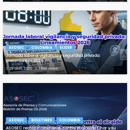
ASOSEC
COLOMBIA
SLIDER
Jornada laboral vigilancia y seguridad privada:
Lineamientos 2026
23 abril, 2026
1.98K views
ASOSEC
BOLETINES
COLOMBIA
ASOSEC rechaza amenazas contra el alcalde Char y su